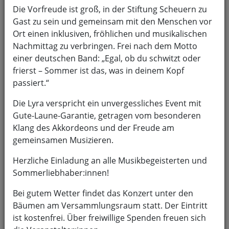
Die Vorfreude ist groß, in der Stiftung Scheuern zu
Findet sich ein interessanter Artikel in einer Zeitung, so
Gast zu sein und gemeinsam mit den Menschen vor
stellen wir auch hier eine Kopie davon ins Netz.
Ort einen inklusiven, fröhlichen und musikalischen
Außerdem haben wir eine kleine Übersicht über die im
Nachmittag zu verbringen. Frei nach dem Motto
Verein vorhandenen Orchester und Spielgruppen
einer deutschen Band: „Egal, ob du schwitzt oder
zusammengestellt.
frierst – Sommer ist das, was in deinem Kopf
passiert.“
Die Lyra verspricht ein unvergessliches Event mit
Gute-Laune-Garantie, getragen vom besonderen
Klang des Akkordeons und der Freude am
gemeinsamen Musizieren.
Herzliche Einladung an alle Musikbegeisterten und
Sommerliebhaber:innen!
Bei gutem Wetter findet das Konzert unter den
Bäumen am Versammlungsraum statt. Der Eintritt
ist kostenfrei. Über freiwillige Spenden freuen sich