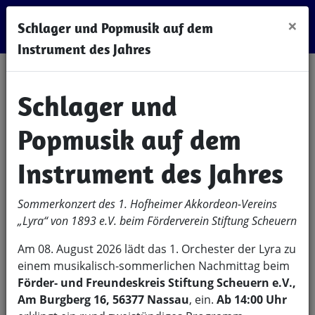
×
Schlager und Popmusik auf dem
Instrument des Jahres
Herzlich Willkommen
Schlager und
auf der Internetseite
Popmusik auf dem
des 1. Hofheimer
Instrument des Jahres
Akkordeon-Vereins
Sommerkonzert des 1. Hofheimer Akkordeon-Vereins
LYRA von 1893 e.V.
„Lyra“ von 1893 e.V. beim Förderverein Stiftung Scheuern
Am 08. August 2026 lädt das 1. Orchester der Lyra zu
einem musikalisch-sommerlichen Nachmittag beim
Förder- und Freundeskreis Stiftung Scheuern e.V.,
Am Burgberg 16, 56377 Nassau
, ein.
Ab 14:00 Uhr