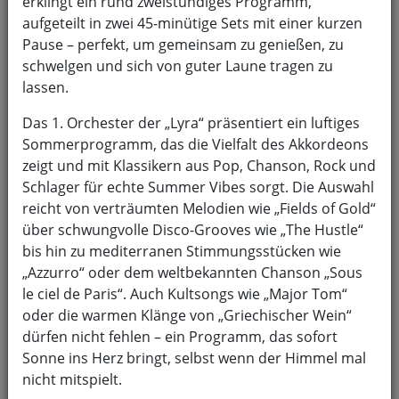
erklingt ein rund zweistündiges Programm,
aufgeteilt in zwei 45-minütige Sets mit einer kurzen
Pause – perfekt, um gemeinsam zu genießen, zu
schwelgen und sich von guter Laune tragen zu
lassen.
Das 1. Orchester der „Lyra“ präsentiert ein luftiges
Sommerprogramm, das die Vielfalt des Akkordeons
zeigt und mit Klassikern aus Pop, Chanson, Rock und
Schlager für echte Summer Vibes sorgt. Die Auswahl
reicht von verträumten Melodien wie „Fields of Gold“
über schwungvolle Disco-Grooves wie „The Hustle“
bis hin zu mediterranen Stimmungsstücken wie
„Azzurro“ oder dem weltbekannten Chanson „Sous
le ciel de Paris“. Auch Kultsongs wie „Major Tom“
Die Spieler unseres 1. Orchesters
oder die warmen Klänge von „Griechischer Wein“
dürfen nicht fehlen – ein Programm, das sofort
Hier finden sie eine kurze Vorstellung unseres Verein.
Sonne ins Herz bringt, selbst wenn der Himmel mal
Außerdem führen wir einen Plan mit Veranstaltungen
nicht mitspielt.
und anderen Terminen, die unseren Verein betreffen.