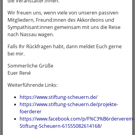
die Veranstalter:innen.
Unser nächster Auftritt:
Wir freuen uns, wenn viele von unseren passiven
Mitgliedern, Freund:innen des Akkordeons und
Samstag, 8. August 2026 14:00–16:00 Uhr
Sympathisant:innen gemeinsam mit uns die Reise
nach Nassau wagen.
Sommerkonzert beim Förderverein
Falls Ihr Rückfragen habt, dann meldet Euch gerne
Stiftung Scheuern
bei mir.
Es spielt das 1. Orchester.
Sommerliche Grüße
Euer René
Förder- und Freundeskreis Stiftung Scheuern
e.V.
Weiterführende Links:
Am Burgberg 16
https://www.stiftung-scheuern.de/
56377 Nassau
https://www.stiftung-scheuern.de/projekte-
Navigation
foerderer
https://www.facebook.com/p/F%C3%B6rderverein-
Stiftung-Scheuern-61555082614168/
Aktuelle Ankündigungen: